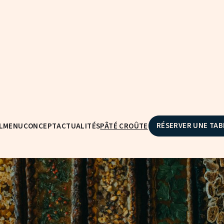
Bar à Pâté Croûte
RÉSERVER UNE TAB
L
MENU
CONCEPT
ACTUALITÉS
PÂTÉ CROÛTE
oûte artisanaux allie tradition et créativité, en version sal
e avec passion dans notre cuisine, pour vos moments de p