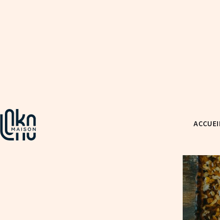
ACCUEI
Notre collection de pâtés en cr
est confectionné